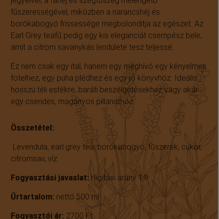
jegyeivel, a fahéj és szegfűszeg melengető
fűszerességével, miközben a narancshéj és
borókabogyó frissessége megbolondítja az egészet. Az
Earl Grey teafű pedig egy kis eleganciát csempész bele,
amit a citrom savanykás lendülete tesz teljessé.
Ez nem csak egy ital, hanem egy meghívó egy kényelmes
fotelhez, egy puha plédhez és egy jó könyvhöz. Ideális
hosszú téli estékre, baráti beszélgetésekhez vagy akár
egy csendes, magányos pillanathoz.
Összetétel:
Levendula, earl grey tea, borókabogyó, fűszerek, cukor,
citromsav, víz
Fogyasztási javaslat:
Hígítási arány 1:8
Űrtartalom:
nettó
500
ml
Fogyasztói ár:
2700
Ft