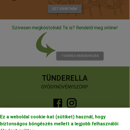
EZT SZERETNÉM
Szívesen megkóstolnád Te is? Rendeld meg online!
TOVÁBB A WEBÁRUHÁZBA
TÜNDERELLA
GYÓGYNÖVÉNYSZÖRP
Ez a weboldal cookie-kat (sütiket) használ, hogy
+36 20 310 8076
biztonságos böngészés mellett a legjobb felhasználói
info@tunderella.hu