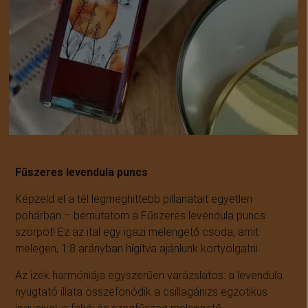
Fűszeres levendula puncs
Képzeld el a tél legmeghittebb pillanatait egyetlen
pohárban – bemutatom a Fűszeres levendula puncs
szörpöt! Ez az ital egy igazi melengető csoda, amit
melegen, 1:8 arányban hígítva ajánlunk kortyolgatni.
Az ízek harmóniája egyszerűen varázslatos: a levendula
nyugtató illata összefonódik a csillagánizs egzotikus