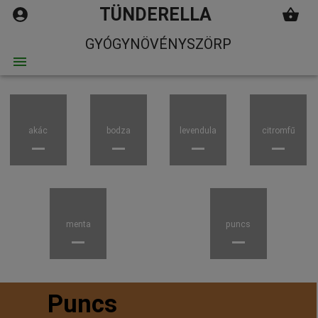
TÜNDERELLA
GYÓGYNÖVÉNYSZÖRP
akác
bodza
levendula
citromfű
menta
puncs
Puncs