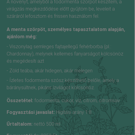
A növényt, amelyből a fodormenta szörpöt készítem, a
virágzás megkezdődése előtt gyűjtöm be, leveleit a
száráról lefosztom és frissen használom fel.
A menta szörpöt, személyes tapasztalatom alapján,
ajánlom még:
- Viszonylag semleges fajtajellegű fehérborba (pl.:
Chardonnay), melynek kellemes fanyarságot kölcsönöz
és megédesíti azt
- Zöld teába, akár hidegen, akár melegen
- Ízletes fodormenta szósz készíthető belőle, amely a
báránysültnek, pikáns ízvilágot kölcsönöz.
Összetétel:
fodormenta, cukor, víz, citrom, citromsav
Fogyasztási javaslat:
Hígítási arány 1:8
Űrtaltalom:
nettó
500
ml