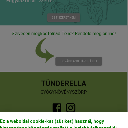
Fogyasztói ár:
2350
Ft
EZT SZERETNÉM
Szívesen megkóstolnád Te is? Rendeld meg online!
TOVÁBB A WEBÁRUHÁZBA
TÜNDERELLA
GYÓGYNÖVÉNYSZÖRP
Ez a weboldal cookie-kat (sütiket) használ, hogy
+36 20 310 8076