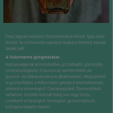
Friss, lágyan mentolos fodormentából készül. Igazi nyári
frissítő, de a hűvösebb napokon teába is teheted, kiemeli
annak ízét!
A fodormenta gyógyhatásai:
Hatóanyagainak köszönhetően, jó szélhajtó, görcsoldó
és emésztésjavító. Fokozza az epetermelést, de
gyomor- és bélpanaszokra is alkalmazható. Megszünteti
a gyomorfájást, a felfúvódást, gátolja a bélrenyheséget,
serkenti a vérkeringést. Cseranyagokat, flavonoidokat
tartalmaz. A belőle készült hideg tea vagy szörp,
csökkenti a hányingert, émelygést, gyomorégés és
köhögéscsillapító hatású.