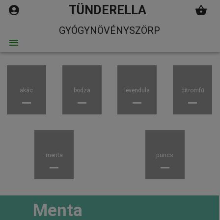
TÜNDERELLA
GYÓGYNÖVÉNYSZÖRP
akác
bodza
levendula
citromfű
menta
puncs
Menta